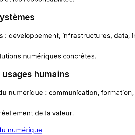
 systèmes
: développement, infrastructures, data, int
olutions numériques concrètes.
ux usages humains
n du numérique : communication, formatio
réellement de la valeur.
 du numérique