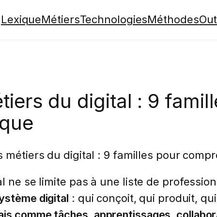
Lexique
Métiers
Technologies
Méthodes
Out
iers du digital : 9 fami
ique
 métiers du digital : 9 familles pour com
al ne se limite pas à une liste de professi
ystème digital
: qui conçoit, qui produit, q
is comme tâches, apprentissages, collabor