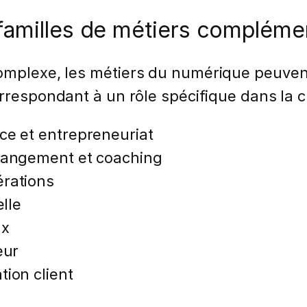
familles de métiers compléme
complexe, les métiers du numérique peuve
rrespondant à un rôle spécifique dans la ch
ce et entrepreneuriat
changement et coaching
érations
elle
ux
eur
tion client