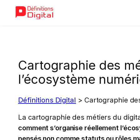
Aller
au
contenu
Cartographie des mét
l’écosystème numér
Définitions Digital
>
Cartographie des
La cartographie des métiers du digit
comment s’organise réellement l’écos
pensés non comme statuts ou rôles ma