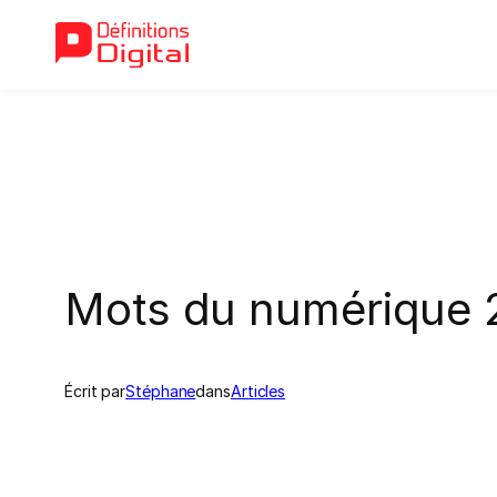
Aller
au
contenu
Mots du numérique 
Écrit par
Stéphane
dans
Articles