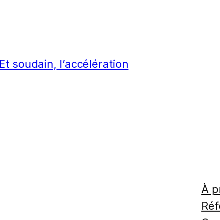
t soudain, l’accélération
À p
Réf