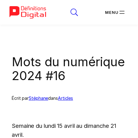
Aller
au
contenu
Mots du numérique
2024 #16
Écrit par
Stéphane
dans
Articles
Semaine du lundi 15 avril au dimanche 21
avril.