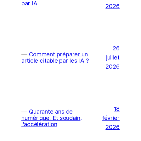
par IA
2026
26
Comment préparer un
juillet
article citable par les IA ?
2026
18
Quarante ans de
février
numérique. Et soudain,
l’accélération
2026