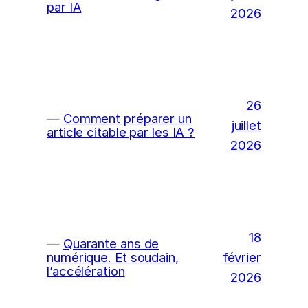
par IA
2026
26
Comment préparer un
juillet
article citable par les IA ?
2026
18
Quarante ans de
février
numérique. Et soudain,
l’accélération
2026