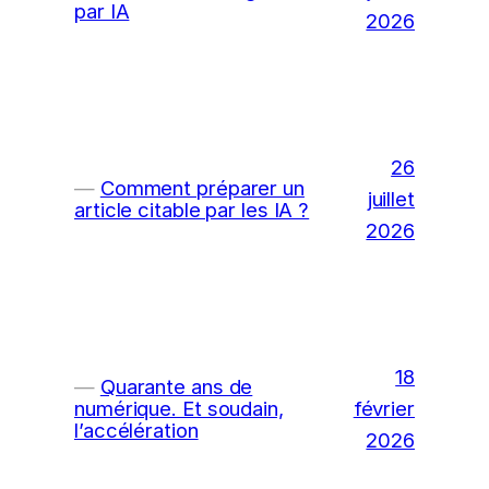
par IA
2026
26
Comment préparer un
juillet
article citable par les IA ?
2026
18
Quarante ans de
février
numérique. Et soudain,
l’accélération
2026