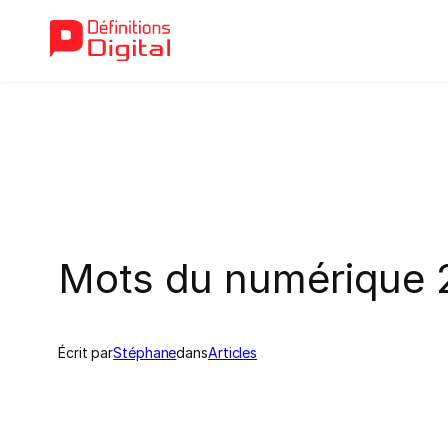
Aller
au
contenu
Mots du numérique 
Écrit par
Stéphane
dans
Articles