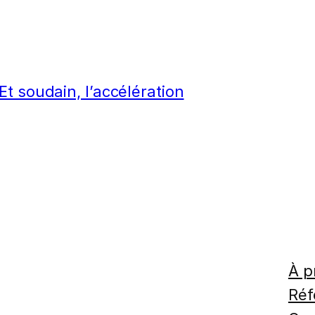
t soudain, l’accélération
À p
Réf