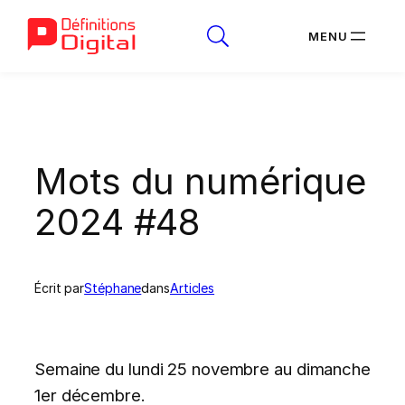
Aller
au
contenu
Mots du numérique
2024 #48
Écrit par
Stéphane
dans
Articles
Semaine du lundi 25 novembre au dimanche
1er décembre.