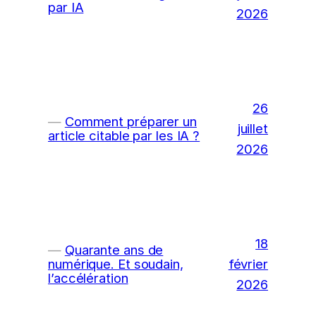
par IA
2026
26
Comment préparer un
juillet
article citable par les IA ?
2026
18
Quarante ans de
février
numérique. Et soudain,
l’accélération
2026