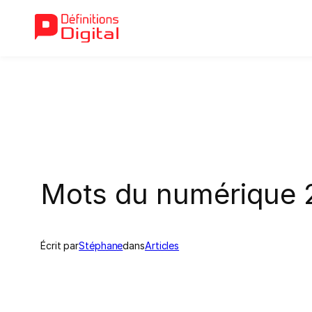
Aller
au
contenu
Mots du numérique 
Écrit par
Stéphane
dans
Articles