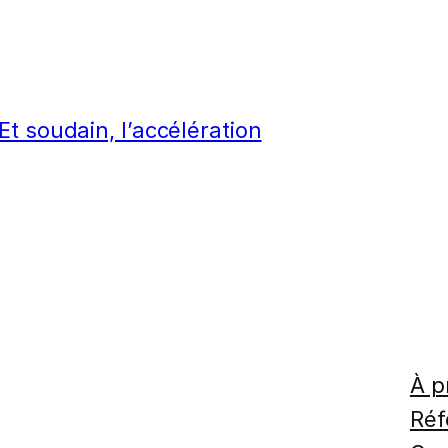
t soudain, l’accélération
À p
Réf