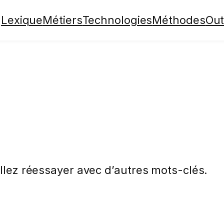
Lexique
Métiers
Technologies
Méthodes
Out
illez réessayer avec d’autres mots-clés.