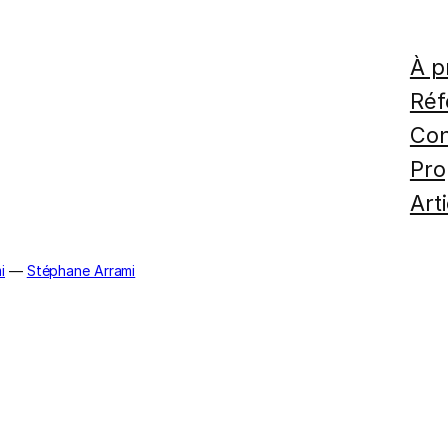
À p
Réf
Con
Pro
Art
i
—
Stéphane Arrami