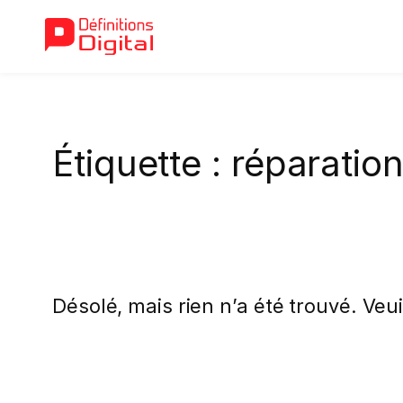
Aller
au
Étiquette :
réparatio
contenu
Désolé, mais rien n’a été trouvé. Veu