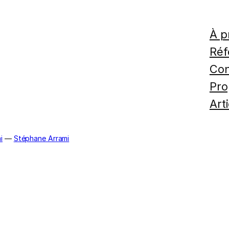
À p
Réf
Con
Pro
Art
i
—
Stéphane Arrami