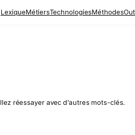
Lexique
Métiers
Technologies
Méthodes
Out
n
illez réessayer avec d’autres mots-clés.