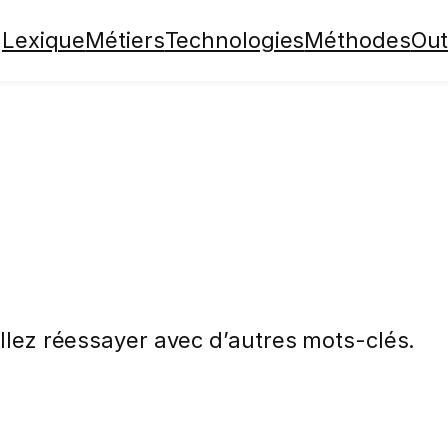
Lexique
Métiers
Technologies
Méthodes
Out
illez réessayer avec d’autres mots-clés.