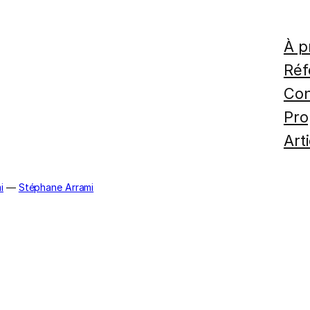
À p
Réf
Con
Pro
Art
i
—
Stéphane Arrami