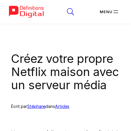
Aller
au
contenu
Créez votre propre
Netflix maison avec
un serveur média
Écrit par
Stéphane
dans
Articles