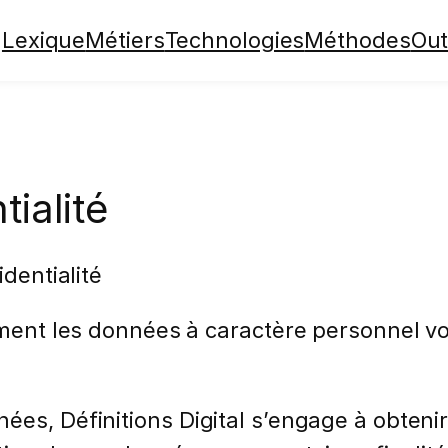
Lexique
Métiers
Technologies
Méthodes
Out
tialité
identialité
alement les données à caractère personnel
ées, Définitions Digital s’engage à obten