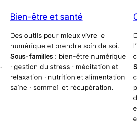
Bien-être et santé
Des outils pour mieux vivre le
D
numérique et prendre soin de soi.
l
Sous-familles :
bien-être numérique
c
.
· gestion du stress · méditation et
S
relaxation · nutrition et alimentation
c
saine · sommeil et récupération.
p
d
e
e