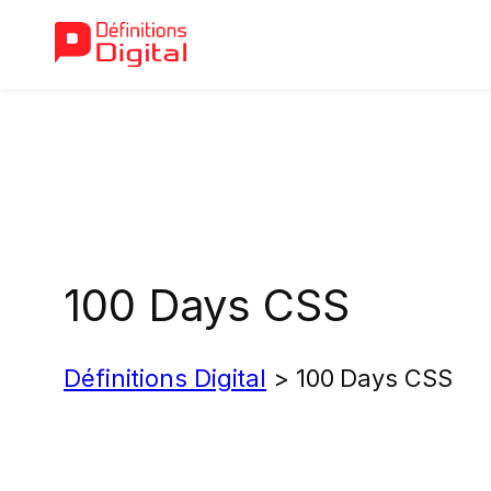
Aller
au
contenu
100 Days CSS
Définitions Digital
>
100 Days CSS