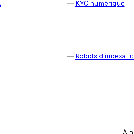
A
KYC numérique
Robots d’indexatio
À p