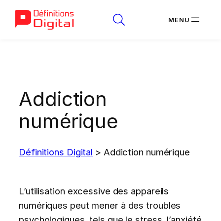
Aller
au
contenu
Addiction
numérique
Définitions Digital
>
Addiction numérique
L’utilisation excessive des appareils
numériques peut mener à des troubles
psychologiques, tels que le stress, l’anxiété