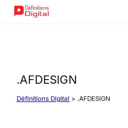
Aller
au
contenu
.AFDESIGN
Définitions Digital
>
.AFDESIGN