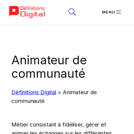
Aller
au
contenu
Animateur de
communauté
Définitions Digital
>
Animateur de
communauté
Métier consistant à fidéliser, gérer et
animer les échanges sur les différentes