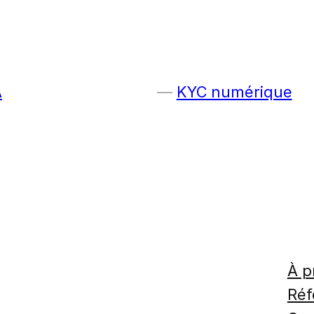
A
KYC numérique
À p
Réf