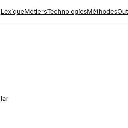
Lexique
Métiers
Technologies
Méthodes
Out
lar