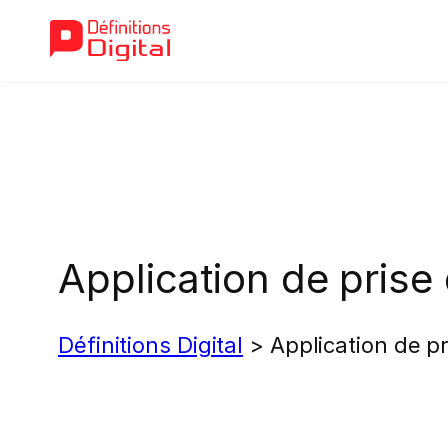
Aller
au
contenu
Application de prise
Définitions Digital
>
Application de p