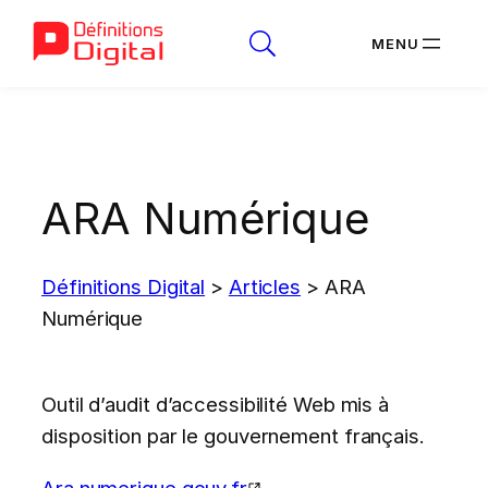
Aller
au
contenu
ARA Numérique
Définitions Digital
>
Articles
>
ARA
Numérique
Outil d’audit d’accessibilité Web mis à
disposition par le gouvernement français.
Ara.numerique.gouv.fr