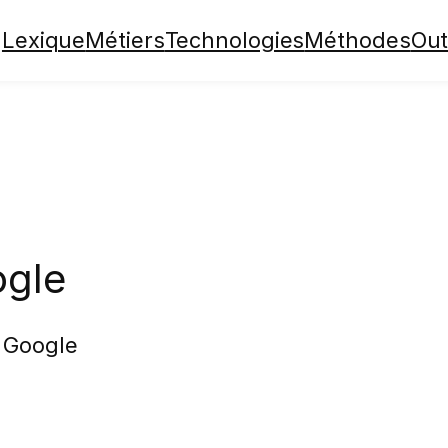
Lexique
Métiers
Technologies
Méthodes
Out
ogle
 Google