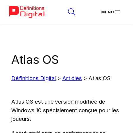
Aller
au
contenu
Atlas OS
Définitions Digital
>
Articles
>
Atlas OS
Atlas OS est une version modifiée de
Windows 10 spécialement conçue pour les
joueurs.
Il peut améliorer les performances en