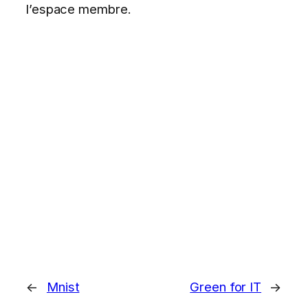
l’espace membre.
←
Mnist
Green for IT
→