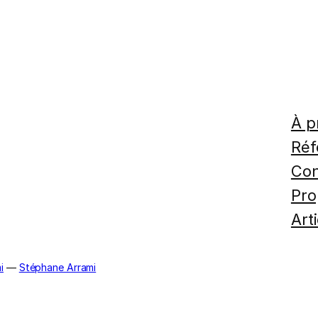
À p
Réf
Con
Pro
Art
i
—
Stéphane Arrami