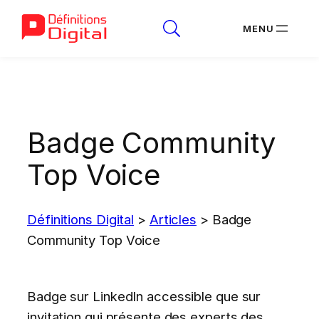
Aller
au
contenu
Badge Community
Top Voice
Définitions Digital
>
Articles
>
Badge
Community Top Voice
Badge sur LinkedIn accessible que sur
invitation qui présente des experts des