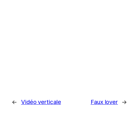
←
Vidéo verticale
Faux lover
→