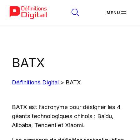
Aller
au
contenu
BATX
Définitions Digital
>
BATX
BATX est l’acronyme pour désigner les 4
géants technologiques chinois : Baidu,
Alibaba, Tencent et Xiaomi.
Les contenus de définition restent publics.