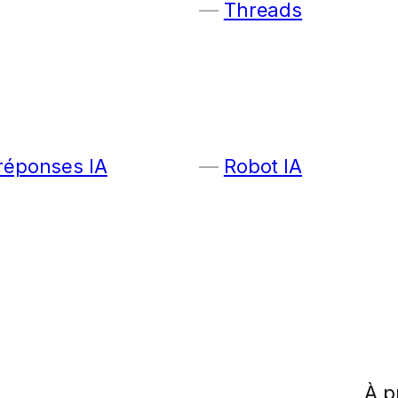
Threads
 réponses IA
Robot IA
À p