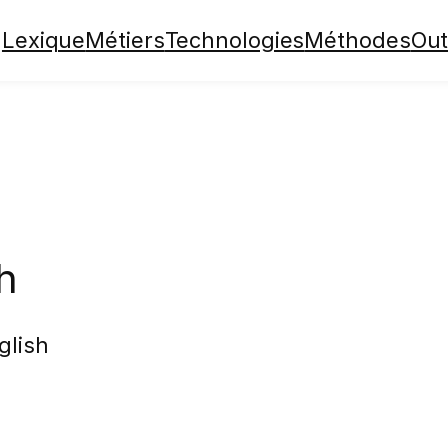
Lexique
Métiers
Technologies
Méthodes
Out
h
glish