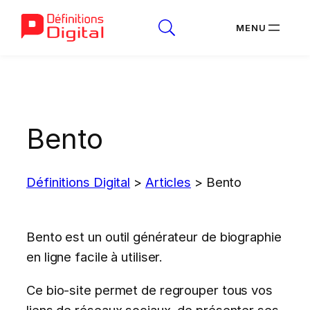
Aller
au
contenu
Bento
Définitions Digital
>
Articles
>
Bento
Bento est un outil générateur de biographie
en ligne facile à utiliser.
Ce bio-site permet de regrouper tous vos
liens de réseaux sociaux, de présenter ses