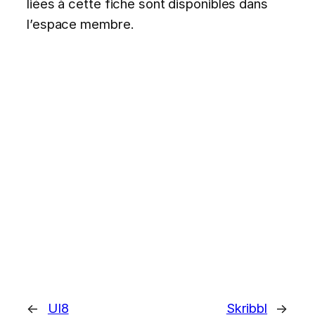
liées à cette fiche sont disponibles dans
l’espace membre.
←
UI8
Skribbl
→