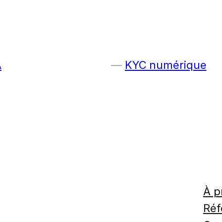
A
KYC numérique
À p
Réf