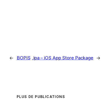
←
BOPIS
.ipa – iOS App Store Package
→
PLUS DE PUBLICATIONS