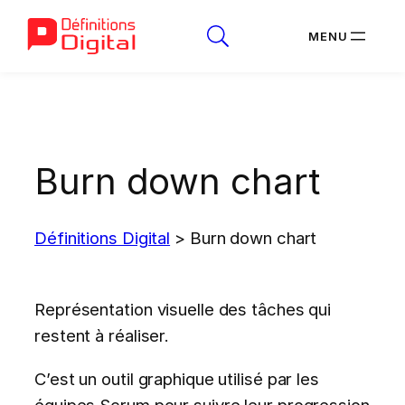
Aller
au
contenu
Burn down chart
Définitions Digital
>
Burn down chart
Représentation visuelle des tâches qui
restent à réaliser.
C’est un outil graphique utilisé par les
équipes Scrum pour suivre leur progression