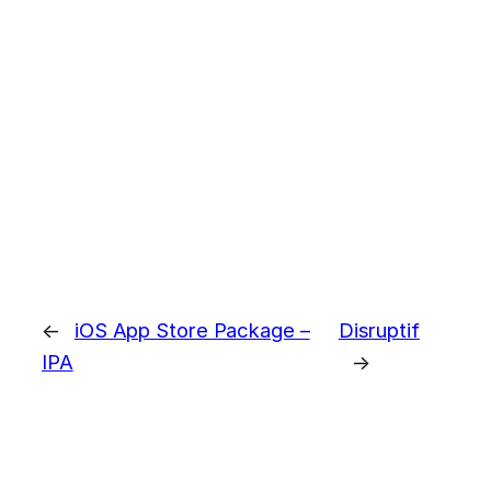
←
iOS App Store Package –
Disruptif
IPA
→