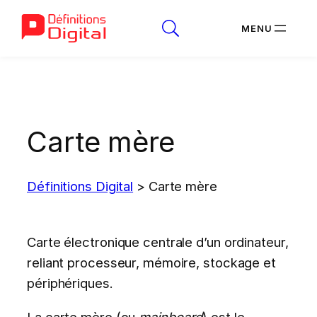
Aller
au
contenu
Carte mère
Définitions Digital
>
Carte mère
Carte électronique centrale d’un ordinateur,
reliant processeur, mémoire, stockage et
périphériques.
La carte mère (ou
mainboard
) est le