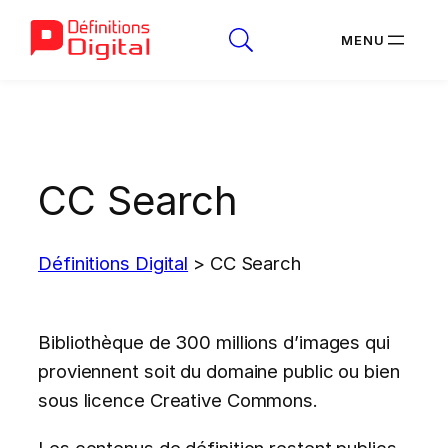
Aller
au
contenu
CC Search
Définitions Digital
>
CC Search
Bibliothèque de 300 millions d’images qui
proviennent soit du domaine public ou bien
sous licence Creative Commons.
Les contenus de définition restent publics.