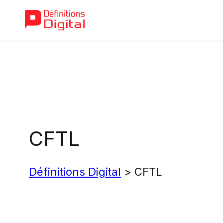
Aller
au
contenu
CFTL
Définitions Digital
>
CFTL