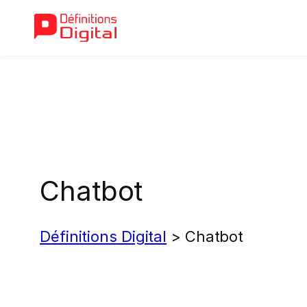
Aller
au
contenu
Chatbot
Définitions Digital
>
Chatbot