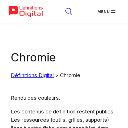
Aller
au
contenu
Chromie
Définitions Digital
>
Chromie
Rendu des couleurs.
Les contenus de définition restent publics.
Les ressources (outils, grilles, supports)
liées à cette fiche sont disponibles dans