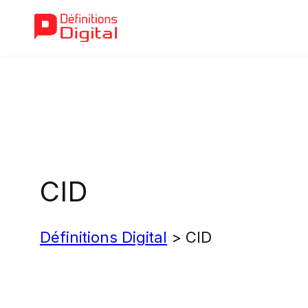
Aller
au
contenu
CID
Définitions Digital
>
CID