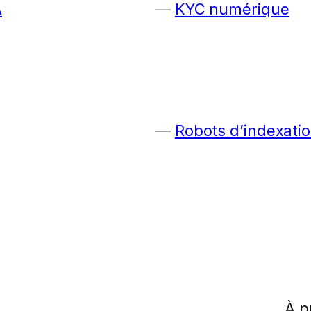
A
KYC numérique
Robots d’indexatio
À p