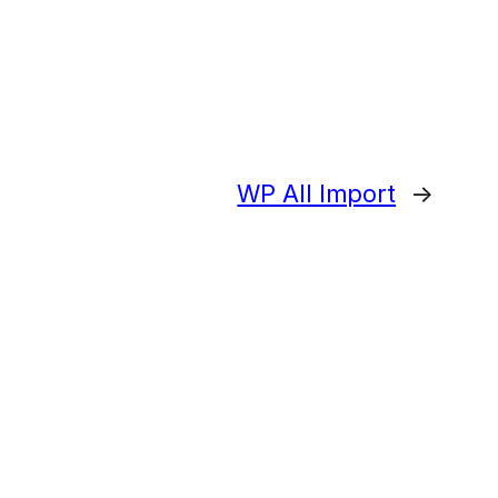
WP All Import
→