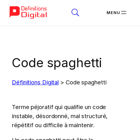
Aller
au
contenu
Code spaghetti
Définitions Digital
>
Code spaghetti
Terme péjoratif qui qualifie un code
instable, désordonné, mal structuré,
répétitif ou difficile à maintenir.
Un code spaghetti peut être la