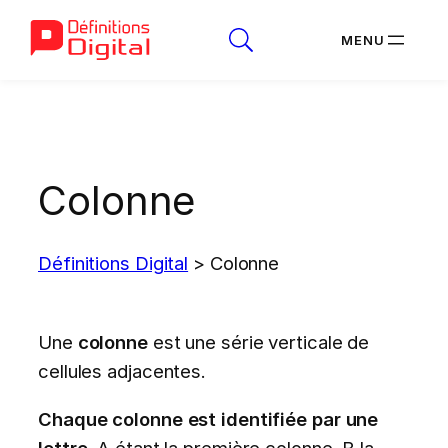
Aller
au
contenu
Colonne
Définitions Digital
>
Colonne
Une
colonne
est une série verticale de
cellules adjacentes.
Chaque colonne est identifiée par une
lettre
, A étant la première colonne, B la