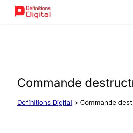
Aller
au
contenu
Commande destructr
Définitions Digital
>
Commande destr