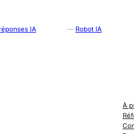
 réponses IA
Robot IA
À p
Réf
Con