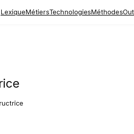
Lexique
Métiers
Technologies
Méthodes
Out
ice
uctrice