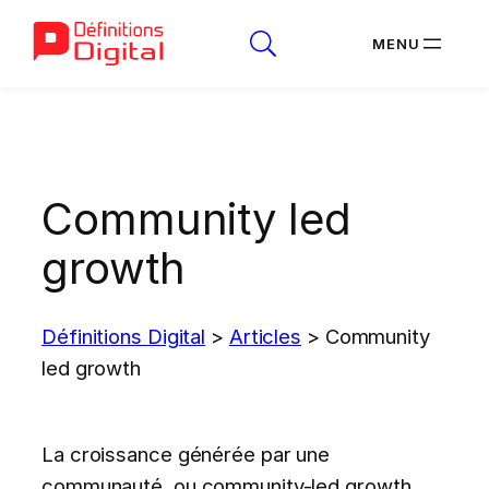
Aller
au
contenu
Community led
growth
Définitions Digital
>
Articles
>
Community
led growth
La croissance générée par une
communauté, ou community-led growth,