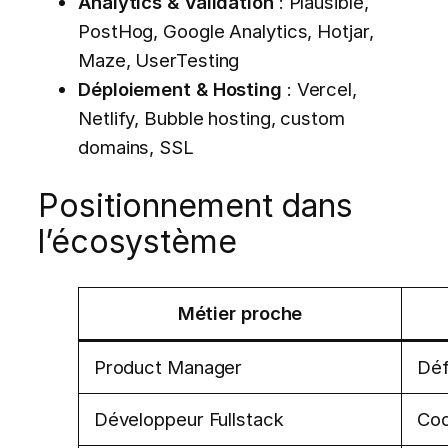
Analytics & Validation
: Plausible,
PostHog, Google Analytics, Hotjar,
Maze, UserTesting
Déploiement & Hosting
: Vercel,
Netlify, Bubble hosting, custom
domains, SSL
Positionnement dans
l’écosystème
Métier proche
Product Manager
Déf
Développeur Fullstack
Cod