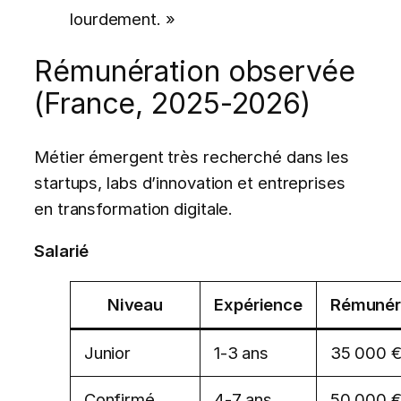
lourdement. »
Rémunération observée
(France, 2025-2026)
Métier émergent très recherché dans les
startups, labs d’innovation et entreprises
en transformation digitale.
Salarié
Niveau
Expérience
Rémunéra
Junior
1-3 ans
35 000 €
Confirmé
4-7 ans
50 000 €