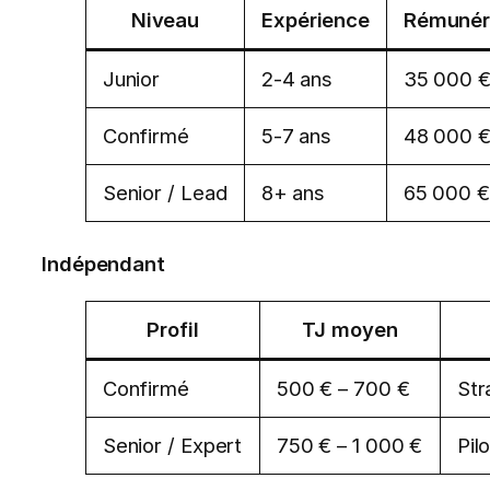
Niveau
Expérience
Rémunéra
Junior
2-4 ans
35 000 €
Confirmé
5-7 ans
48 000 €
Senior / Lead
8+ ans
65 000 €
Indépendant
Profil
TJ moyen
Confirmé
500 € – 700 €
Str
Senior / Expert
750 € – 1 000 €
Pil