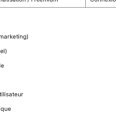
 marketing)
el)
le
ilisateur
ique