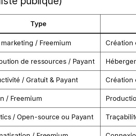
iste publique)
Type
 marketing / Freemium
Création
ibution de ressources / Payant
Hébergeme
ctivité / Gratuit & Payant
Création 
n / Freemium
Productio
tics / Open-source ou Payant
Traçabili
atisation / Freemium
Connexion