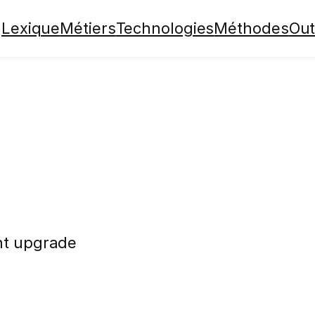
Lexique
Métiers
Technologies
Méthodes
Out
nt upgrade