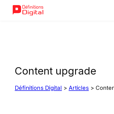
Aller
au
contenu
Content upgrade
Définitions Digital
>
Articles
>
Conte