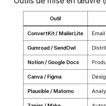
Outils de mise en œuvre (l
Outil
ConvertKit / MailerLite
Email
Gumroad / SendOwl
Distr
Notion / Google Docs
Produ
Canva / Figma
Desig
Plausible / Matomo
Analy
Zapier / Make
Autom