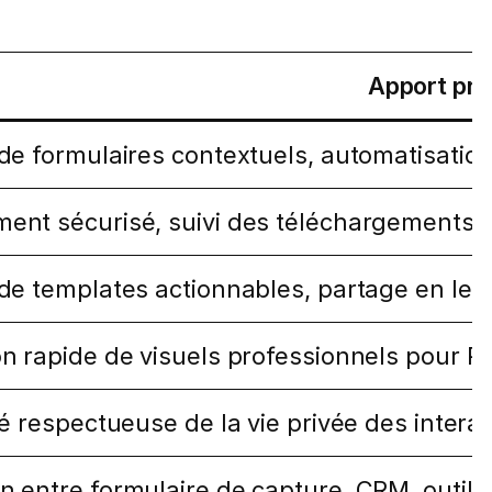
Apport prin
 de formulaires contextuels, automatisati
nt sécurisé, suivi des téléchargements, 
de templates actionnables, partage en lect
n rapide de visuels professionnels pour P
té respectueuse de la vie privée des inter
 entre formulaire de capture, CRM, outil 