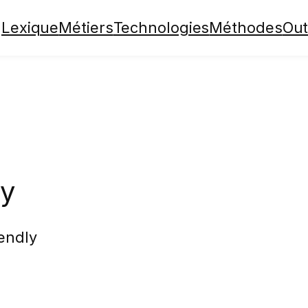
Lexique
Métiers
Technologies
Méthodes
Out
ly
endly