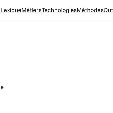
Lexique
Métiers
Technologies
Méthodes
Out
re