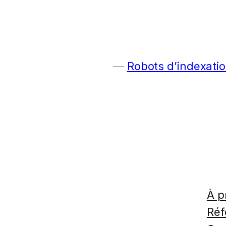
Robots d’indexatio
À p
Réf