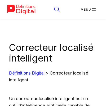
Aller
au
contenu
Correcteur localisé
intelligent
Définitions Digital
>
Correcteur localisé
intelligent
Un correcteur localisé intelligent est un
outil d’intelligence artificielle capable de